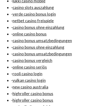
·
lukki casino mobile
·
casino slots auszahlung
·
verde casino bonus login
·
netbet casino freispiele
·
casino bonus ohne einzahlung
·
online casino bonus
·
casino bonus umsatzbedingungen
·
casino bonus ohne einzahlung
·
casino bonus umsatzbedingungen
·
casino bonus vergleich
·
online casino seriös
·
rooli casino login
·
vulkan casino login
·
new casino australia
·
highroller casino bonus
·
highroller casino bonus