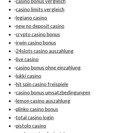
·
casino bonus vergleich
·
casino limits vergleich
·
legiano casino
·
new no deposit casino
·
crypto casino bonus
·
irwin casino bonus
·
24slots casino auszahlung
·
live casino
·
casino bonus ohne einzahlung
·
lukki casino
·
hit spin casino freispiele
·
casino bonus umsatzbedingungen
·
lemon casino auszahlung
·
plinko casino bonus
·
total casino login
·
pistolo casino