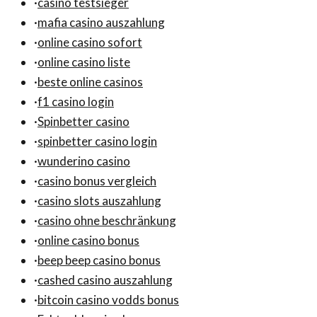
·
casino testsieger
·
mafia casino auszahlung
·
online casino sofort
·
online casino liste
·
beste online casinos
·
f1 casino login
·
Spinbetter casino
·
spinbetter casino login
·
wunderino casino
·
casino bonus vergleich
·
casino slots auszahlung
·
casino ohne beschränkung
·
online casino bonus
·
beep beep casino bonus
·
cashed casino auszahlung
·
bitcoin casino vodds bonus