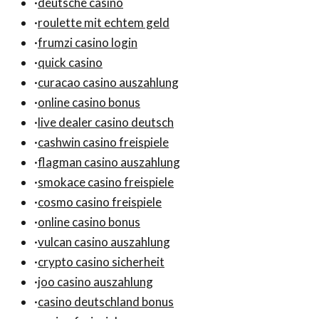
·
deutsche casino
·
roulette mit echtem geld
·
frumzi casino login
·
quick casino
·
curacao casino auszahlung
·
online casino bonus
·
live dealer casino deutsch
·
cashwin casino freispiele
·
flagman casino auszahlung
·
smokace casino freispiele
·
cosmo casino freispiele
·
online casino bonus
·
vulcan casino auszahlung
·
crypto casino sicherheit
·
joo casino auszahlung
·
casino deutschland bonus