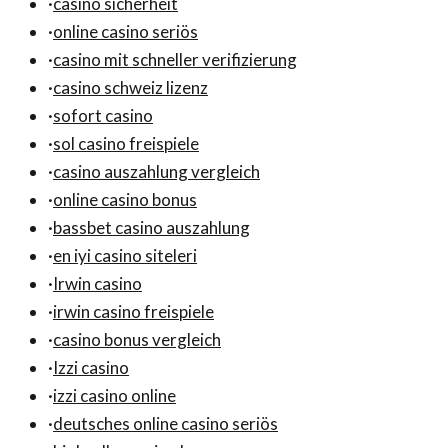
·
casino sicherheit
·
online casino seriös
·
casino mit schneller verifizierung
·
casino schweiz lizenz
·
sofort casino
·
sol casino freispiele
·
casino auszahlung vergleich
·
online casino bonus
·
bassbet casino auszahlung
·
en iyi casino siteleri
·
Irwin casino
·
irwin casino freispiele
·
casino bonus vergleich
·
Izzi casino
·
izzi casino online
·
deutsches online casino seriös