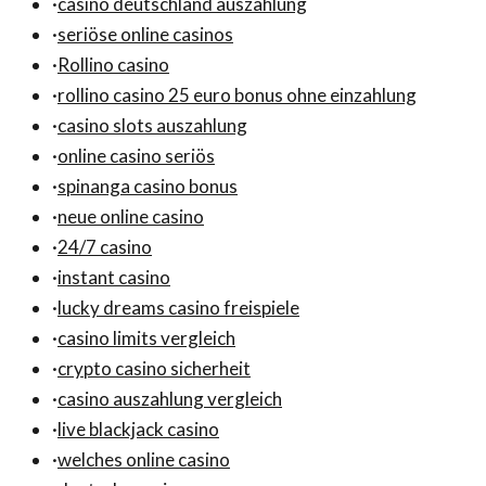
·
casino deutschland auszahlung
·
seriöse online casinos
·
Rollino casino
·
rollino casino 25 euro bonus ohne einzahlung
·
casino slots auszahlung
·
online casino seriös
·
spinanga casino bonus
·
neue online casino
·
24/7 casino
·
instant casino
·
lucky dreams casino freispiele
·
casino limits vergleich
·
crypto casino sicherheit
·
casino auszahlung vergleich
·
live blackjack casino
·
welches online casino