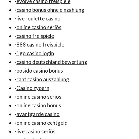
·
evolve casino freispiele
·
casino bonus ohne einzahlung
·
live roulette casino
·
online casino seriös
·
casino freispiele
·
888 casino freispiele
·
1go casino login
·
casino deutschland bewertung
·
posido casino bonus
·
rant casino auszahlung
·
Casino zypern
·
online casino seriös
·
online casino bonus
·
avantgarde casino
·
online casino echtgeld
·
live casino seriös