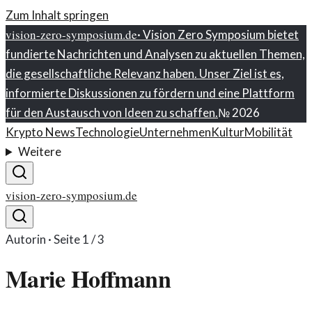
Zum Inhalt springen
vision-zero-symposium.de
·
Vision Zero Symposium bietet
fundierte Nachrichten und Analysen zu aktuellen Themen,
die gesellschaftliche Relevanz haben. Unser Ziel ist es,
informierte Diskussionen zu fördern und eine Plattform
für den Austausch von Ideen zu schaffen.
№
2026
Krypto News
Technologie
Unternehmen
Kultur
Mobilität
Weitere
vision-zero-symposium.de
Autorin · Seite
1
/
3
Marie Hoffmann