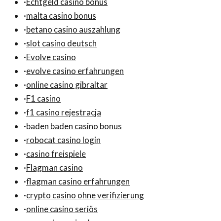
·
Echtgeld casino bonus
·
malta casino bonus
·
betano casino auszahlung
·
slot casino deutsch
·
Evolve casino
·
evolve casino erfahrungen
·
online casino gibraltar
·
F1 casino
·
f1 casino rejestracja
·
baden baden casino bonus
·
robocat casino login
·
casino freispiele
·
Flagman casino
·
flagman casino erfahrungen
·
crypto casino ohne verifizierung
·
online casino seriös