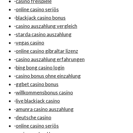
·
casino freispiele
·
online casino seriös
·
blackjack casino bonus
·
casino auszahlung vergleich
·
starda casino auszahlung
·
vegas casino
·
online casino gibraltar lizenz
·
casino auszahlung erfahrungen
·
bing bong casino login
·
casino bonus ohne einzahlung
·
ggbet casino bonus
·
willkommensbonus casino
·
live blackjack casino
·
amunra casino auszahlung
·
deutsche casino
·
online casino seriös