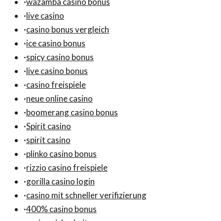
·
wazamba casino bonus
·
live casino
·
casino bonus vergleich
·
ice casino bonus
·
spicy casino bonus
·
live casino bonus
·
casino freispiele
·
neue online casino
·
boomerang casino bonus
·
Spirit casino
·
spirit casino
·
plinko casino bonus
·
rizzio casino freispiele
·
gorilla casino login
·
casino mit schneller verifizierung
·
400% casino bonus