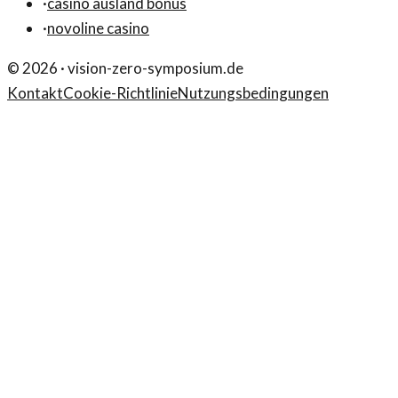
·
casino ausland bonus
·
novoline casino
©
2026
·
vision-zero-symposium.de
Kontakt
Cookie-Richtlinie
Nutzungsbedingungen