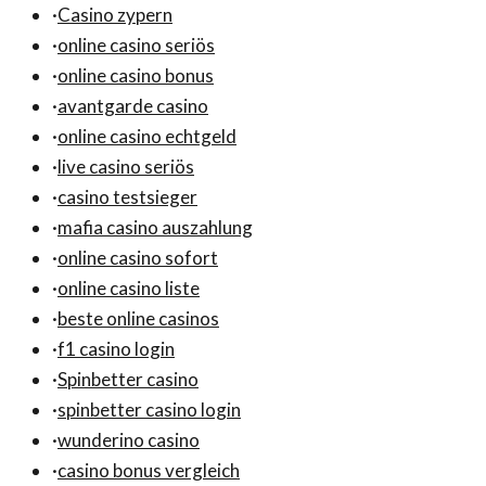
·
Casino zypern
·
online casino seriös
·
online casino bonus
·
avantgarde casino
·
online casino echtgeld
·
live casino seriös
·
casino testsieger
·
mafia casino auszahlung
·
online casino sofort
·
online casino liste
·
beste online casinos
·
f1 casino login
·
Spinbetter casino
·
spinbetter casino login
·
wunderino casino
·
casino bonus vergleich