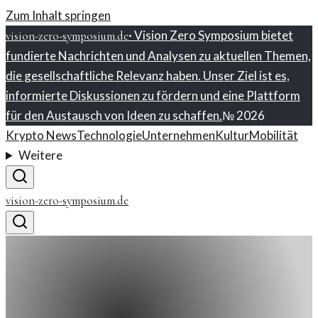
Zum Inhalt springen
·
Vision Zero Symposium bietet
vision-zero-symposium.de
fundierte Nachrichten und Analysen zu aktuellen Themen,
die gesellschaftliche Relevanz haben. Unser Ziel ist es,
informierte Diskussionen zu fördern und eine Plattform
für den Austausch von Ideen zu schaffen.
№
2026
Krypto News
Technologie
Unternehmen
Kultur
Mobilität
Weitere
vision-zero-symposium.de