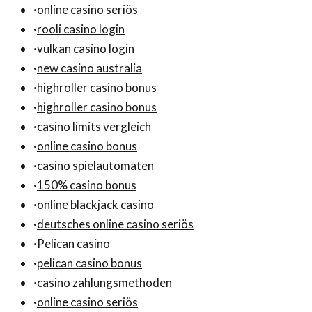
·
online casino seriös
·
rooli casino login
·
vulkan casino login
·
new casino australia
·
highroller casino bonus
·
highroller casino bonus
·
casino limits vergleich
·
online casino bonus
·
casino spielautomaten
·
150% casino bonus
·
online blackjack casino
·
deutsches online casino seriös
·
Pelican casino
·
pelican casino bonus
·
casino zahlungsmethoden
·
online casino seriös