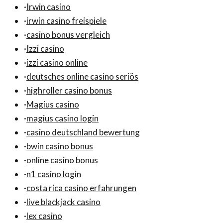
·
Irwin casino
·
irwin casino freispiele
·
casino bonus vergleich
·
Izzi casino
·
izzi casino online
·
deutsches online casino seriös
·
highroller casino bonus
·
Magius casino
·
magius casino login
·
casino deutschland bewertung
·
bwin casino bonus
·
online casino bonus
·
n1 casino login
·
costa rica casino erfahrungen
·
live blackjack casino
·
lex casino