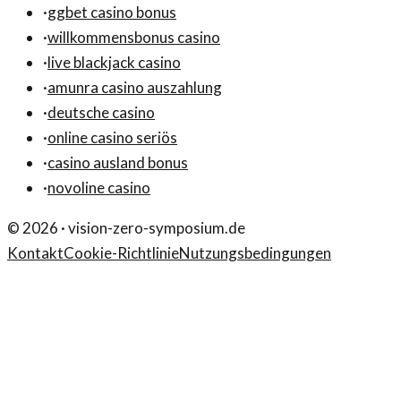
·
ggbet casino bonus
·
willkommensbonus casino
·
live blackjack casino
·
amunra casino auszahlung
·
deutsche casino
·
online casino seriös
·
casino ausland bonus
·
novoline casino
©
2026
·
vision-zero-symposium.de
Kontakt
Cookie-Richtlinie
Nutzungsbedingungen