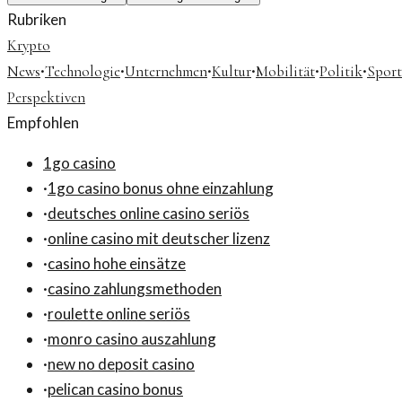
Rubriken
Krypto
·
·
·
·
·
·
News
Technologie
Unternehmen
Kultur
Mobilität
Politik
Sport
Perspektiven
Empfohlen
1go casino
·
1go casino bonus ohne einzahlung
·
deutsches online casino seriös
·
online casino mit deutscher lizenz
·
casino hohe einsätze
·
casino zahlungsmethoden
·
roulette online seriös
·
monro casino auszahlung
·
new no deposit casino
·
pelican casino bonus