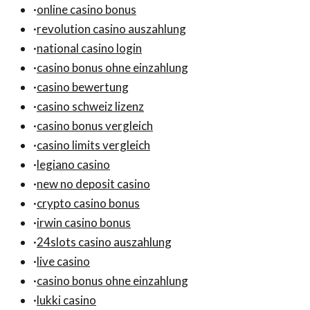
·
online casino bonus
·
revolution casino auszahlung
·
national casino login
·
casino bonus ohne einzahlung
·
casino bewertung
·
casino schweiz lizenz
·
casino bonus vergleich
·
casino limits vergleich
·
legiano casino
·
new no deposit casino
·
crypto casino bonus
·
irwin casino bonus
·
24slots casino auszahlung
·
live casino
·
casino bonus ohne einzahlung
·
lukki casino