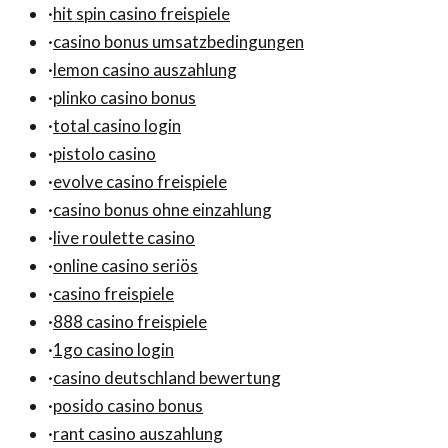
·
hit spin casino freispiele
·
casino bonus umsatzbedingungen
·
lemon casino auszahlung
·
plinko casino bonus
·
total casino login
·
pistolo casino
·
evolve casino freispiele
·
casino bonus ohne einzahlung
·
live roulette casino
·
online casino seriös
·
casino freispiele
·
888 casino freispiele
·
1go casino login
·
casino deutschland bewertung
·
posido casino bonus
·
rant casino auszahlung