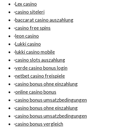
·
Lex casino
·
casino siteleri
·
baccarat casino auszahlung
·
casino free spins
·
leon casino
·
Lukki casino
·
lukki casino mobile
·
casino slots auszahlung
·
verde casino bonus login
·
netbet casino freispiele
·
casino bonus ohne einzahlung
·
online casino bonus
·
casino bonus umsatzbedingungen
·
casino bonus ohne einzahlung
·
casino bonus umsatzbedingungen
·
casino bonus vergleich