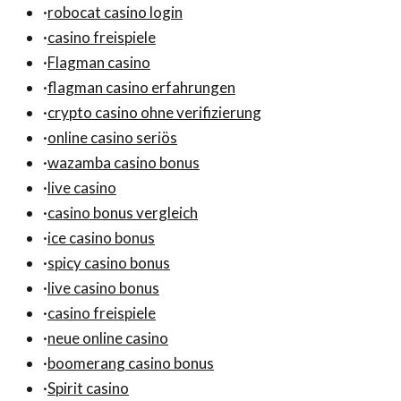
·
robocat casino login
·
casino freispiele
·
Flagman casino
·
flagman casino erfahrungen
·
crypto casino ohne verifizierung
·
online casino seriös
·
wazamba casino bonus
·
live casino
·
casino bonus vergleich
·
ice casino bonus
·
spicy casino bonus
·
live casino bonus
·
casino freispiele
·
neue online casino
·
boomerang casino bonus
·
Spirit casino