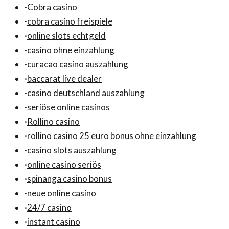
·
Cobra casino
·
cobra casino freispiele
·
online slots echtgeld
·
casino ohne einzahlung
·
curacao casino auszahlung
·
baccarat live dealer
·
casino deutschland auszahlung
·
seriöse online casinos
·
Rollino casino
·
rollino casino 25 euro bonus ohne einzahlung
·
casino slots auszahlung
·
online casino seriös
·
spinanga casino bonus
·
neue online casino
·
24/7 casino
·
instant casino