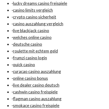
·
lucky dreams casino freispiele
·
casino limits vergleich
·
crypto casino sicherheit
·
casino auszahlung vergleich
·
live blackjack casino
·
welches online casino
·
deutsche casino
·
roulette mit echtem geld
·
frumzi casino login
·
quick casino
·
curacao casino auszahlung
·
online casino bonus
·
live dealer casino deutsch
·
cashwin casino freispiele
·
flagman casino auszahlung
·
smokace casino freispiele