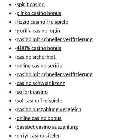
·
spirit casino
·
plinko casino bonus
·
rizzio casino freispiele
·
gorilla casino login
·
casino mit schneller verifizierung
·
400% casino bonus
·
casino sicherheit
·
online casino seriös
·
casino mit schneller verifizierung
·
casino schweiz lizenz
·
sofort casino
·
sol casino freispiele
·
casino auszahlung vergleich
·
online casino bonus
·
bassbet casino auszahlung
·
en iyi casino siteleri