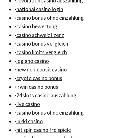
·
revolution casino auszahlung
·
national casino login
·
casino bonus ohne einzahlung
·
casino bewertung
·
casino schweiz lizenz
·
casino bonus vergleich
·
casino limits vergleich
·
legiano casino
·
new no deposit casino
·
crypto casino bonus
·
irwin casino bonus
·
24slots casino auszahlung
·
live casino
·
casino bonus ohne einzahlung
·
lukki casino
·
hit spin casino freispiele