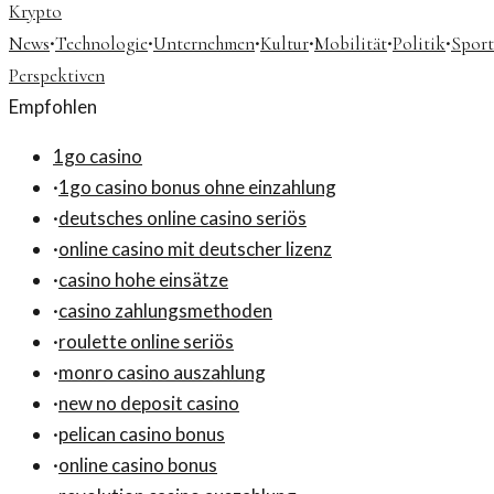
Krypto
·
·
·
·
·
·
News
Technologie
Unternehmen
Kultur
Mobilität
Politik
Sport
Perspektiven
Empfohlen
1go casino
·
1go casino bonus ohne einzahlung
·
deutsches online casino seriös
·
online casino mit deutscher lizenz
·
casino hohe einsätze
·
casino zahlungsmethoden
·
roulette online seriös
·
monro casino auszahlung
·
new no deposit casino
·
pelican casino bonus
·
online casino bonus