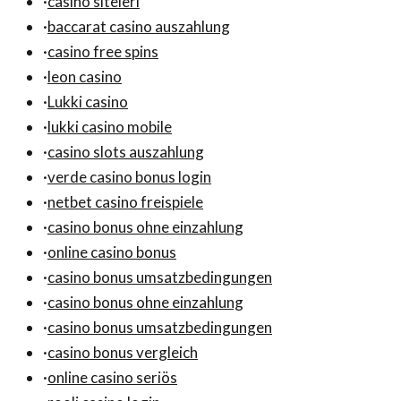
·
casino siteleri
·
baccarat casino auszahlung
·
casino free spins
·
leon casino
·
Lukki casino
·
lukki casino mobile
·
casino slots auszahlung
·
verde casino bonus login
·
netbet casino freispiele
·
casino bonus ohne einzahlung
·
online casino bonus
·
casino bonus umsatzbedingungen
·
casino bonus ohne einzahlung
·
casino bonus umsatzbedingungen
·
casino bonus vergleich
·
online casino seriös