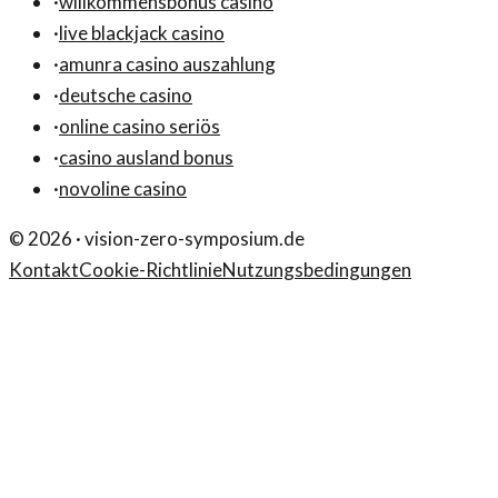
·
willkommensbonus casino
·
live blackjack casino
·
amunra casino auszahlung
·
deutsche casino
·
online casino seriös
·
casino ausland bonus
·
novoline casino
©
2026
·
vision-zero-symposium.de
Kontakt
Cookie-Richtlinie
Nutzungsbedingungen