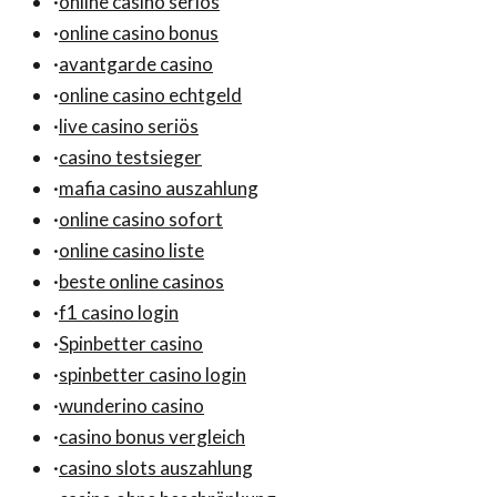
·
online casino seriös
·
online casino bonus
·
avantgarde casino
·
online casino echtgeld
·
live casino seriös
·
casino testsieger
·
mafia casino auszahlung
·
online casino sofort
·
online casino liste
·
beste online casinos
·
f1 casino login
·
Spinbetter casino
·
spinbetter casino login
·
wunderino casino
·
casino bonus vergleich
·
casino slots auszahlung