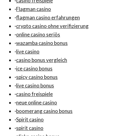
·
casino freispiele
·
Flagman casino
·
flagman casino erfahrungen
·
crypto casino ohne verifizierung
·
online casino seriös
·
wazamba casino bonus
·
live casino
·
casino bonus vergleich
·
ice casino bonus
·
spicy casino bonus
·
live casino bonus
·
casino freispiele
·
neue online casino
·
boomerang casino bonus
·
Spirit casino
·
spirit casino