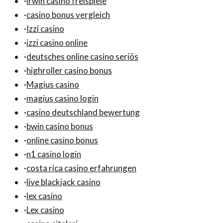
·
irwin casino freispiele
·
casino bonus vergleich
·
Izzi casino
·
izzi casino online
·
deutsches online casino seriös
·
highroller casino bonus
·
Magius casino
·
magius casino login
·
casino deutschland bewertung
·
bwin casino bonus
·
online casino bonus
·
n1 casino login
·
costa rica casino erfahrungen
·
live blackjack casino
·
lex casino
·
Lex casino