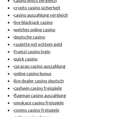
·
casino limits vergleich
·
crypto casino sicherheit
·
casino auszahlung vergleich
·
live blackjack casino
·
welches online casino
·
deutsche casino
·
roulette mit echtem geld
·
frumzi casino login
·
quick casino
·
curacao casino auszahlung
·
online casino bonus
·
live dealer casino deutsch
·
cashwin casino freispiele
·
flagman casino auszahlung
·
smokace casino freispiele
·
cosmo casino freispiele