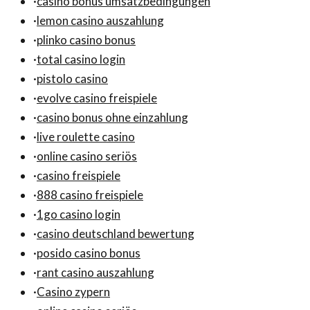
·
casino bonus umsatzbedingungen
·
lemon casino auszahlung
·
plinko casino bonus
·
total casino login
·
pistolo casino
·
evolve casino freispiele
·
casino bonus ohne einzahlung
·
live roulette casino
·
online casino seriös
·
casino freispiele
·
888 casino freispiele
·
1go casino login
·
casino deutschland bewertung
·
posido casino bonus
·
rant casino auszahlung
·
Casino zypern