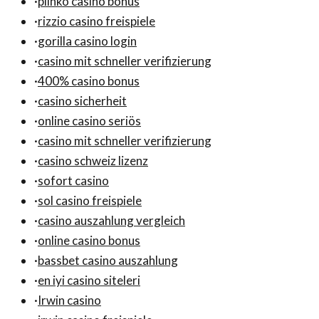
·
plinko casino bonus
·
rizzio casino freispiele
·
gorilla casino login
·
casino mit schneller verifizierung
·
400% casino bonus
·
casino sicherheit
·
online casino seriös
·
casino mit schneller verifizierung
·
casino schweiz lizenz
·
sofort casino
·
sol casino freispiele
·
casino auszahlung vergleich
·
online casino bonus
·
bassbet casino auszahlung
·
en iyi casino siteleri
·
Irwin casino