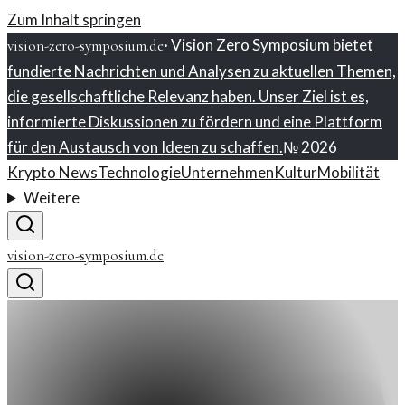
Zum Inhalt springen
·
Vision Zero Symposium bietet
vision-zero-symposium.de
fundierte Nachrichten und Analysen zu aktuellen Themen,
die gesellschaftliche Relevanz haben. Unser Ziel ist es,
informierte Diskussionen zu fördern und eine Plattform
für den Austausch von Ideen zu schaffen.
№
2026
Krypto News
Technologie
Unternehmen
Kultur
Mobilität
Weitere
vision-zero-symposium.de