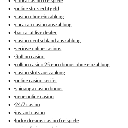
·
cobra casino freispiele
·
online slots echtgeld
·
casino ohne einzahlung
·
curacao casino auszahlung
·
baccarat live dealer
·
casino deutschland auszahlung
·
seriöse online casinos
·
Rollino casino
·
rollino casino 25 euro bonus ohne einzahlung
·
casino slots auszahlung
·
online casino seriös
·
spinanga casino bonus
·
neue online casino
·
24/7 casino
·
instant casino
·
lucky dreams casino freispiele