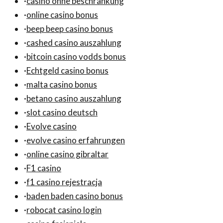
·
casino ohne beschränkung
·
online casino bonus
·
beep beep casino bonus
·
cashed casino auszahlung
·
bitcoin casino vodds bonus
·
Echtgeld casino bonus
·
malta casino bonus
·
betano casino auszahlung
·
slot casino deutsch
·
Evolve casino
·
evolve casino erfahrungen
·
online casino gibraltar
·
F1 casino
·
f1 casino rejestracja
·
baden baden casino bonus
·
robocat casino login