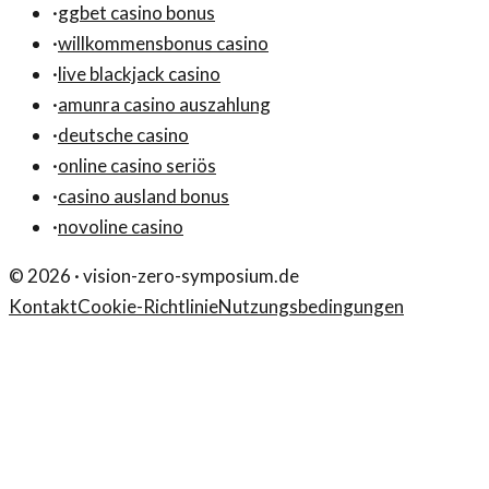
·
ggbet casino bonus
·
willkommensbonus casino
·
live blackjack casino
·
amunra casino auszahlung
·
deutsche casino
·
online casino seriös
·
casino ausland bonus
·
novoline casino
©
2026
·
vision-zero-symposium.de
Kontakt
Cookie-Richtlinie
Nutzungsbedingungen