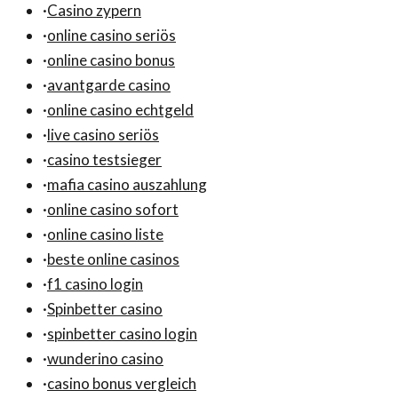
·
Casino zypern
·
online casino seriös
·
online casino bonus
·
avantgarde casino
·
online casino echtgeld
·
live casino seriös
·
casino testsieger
·
mafia casino auszahlung
·
online casino sofort
·
online casino liste
·
beste online casinos
·
f1 casino login
·
Spinbetter casino
·
spinbetter casino login
·
wunderino casino
·
casino bonus vergleich