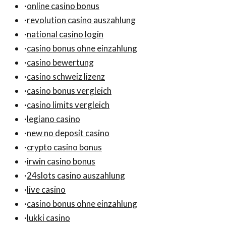
·
online casino bonus
·
revolution casino auszahlung
·
national casino login
·
casino bonus ohne einzahlung
·
casino bewertung
·
casino schweiz lizenz
·
casino bonus vergleich
·
casino limits vergleich
·
legiano casino
·
new no deposit casino
·
crypto casino bonus
·
irwin casino bonus
·
24slots casino auszahlung
·
live casino
·
casino bonus ohne einzahlung
·
lukki casino