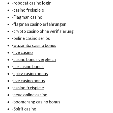
·
robocat casino login
·
casino freispiele
·
Flagman casino
·
flagman casino erfahrungen
·
crypto casino ohne verifizierung
·
online casino seriös
·
wazamba casino bonus
·
live casino
·
casino bonus vergleich
·
ice casino bonus
·
spicy casino bonus
·
live casino bonus
·
casino freispiele
·
neue online casino
·
boomerang casino bonus
·
Spirit casino