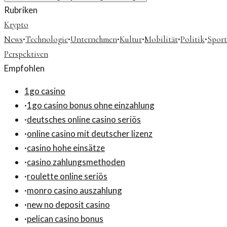
Rubriken
Krypto
·
·
·
·
·
·
News
Technologie
Unternehmen
Kultur
Mobilität
Politik
Sport
Perspektiven
Empfohlen
1go casino
·
1go casino bonus ohne einzahlung
·
deutsches online casino seriös
·
online casino mit deutscher lizenz
·
casino hohe einsätze
·
casino zahlungsmethoden
·
roulette online seriös
·
monro casino auszahlung
·
new no deposit casino
·
pelican casino bonus