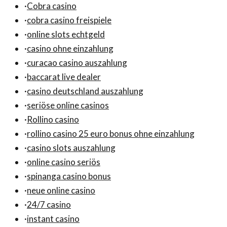
·
Cobra casino
·
cobra casino freispiele
·
online slots echtgeld
·
casino ohne einzahlung
·
curacao casino auszahlung
·
baccarat live dealer
·
casino deutschland auszahlung
·
seriöse online casinos
·
Rollino casino
·
rollino casino 25 euro bonus ohne einzahlung
·
casino slots auszahlung
·
online casino seriös
·
spinanga casino bonus
·
neue online casino
·
24/7 casino
·
instant casino