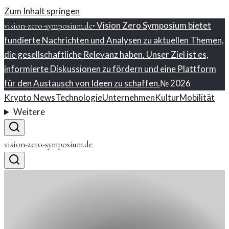
Zum Inhalt springen
·
Vision Zero Symposium bietet
vision-zero-symposium.de
fundierte Nachrichten und Analysen zu aktuellen Themen,
die gesellschaftliche Relevanz haben. Unser Ziel ist es,
informierte Diskussionen zu fördern und eine Plattform
für den Austausch von Ideen zu schaffen.
№
2026
Krypto News
Technologie
Unternehmen
Kultur
Mobilität
Weitere
vision-zero-symposium.de