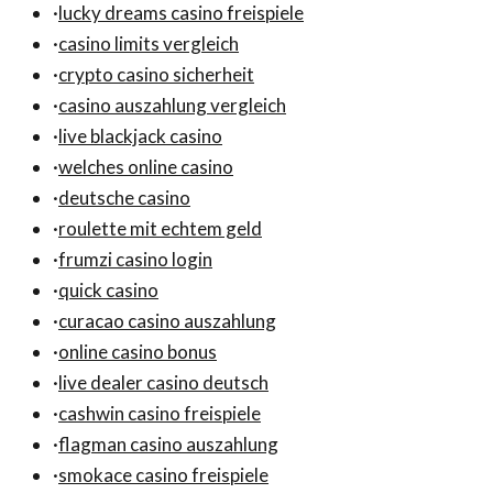
·
lucky dreams casino freispiele
·
casino limits vergleich
·
crypto casino sicherheit
·
casino auszahlung vergleich
·
live blackjack casino
·
welches online casino
·
deutsche casino
·
roulette mit echtem geld
·
frumzi casino login
·
quick casino
·
curacao casino auszahlung
·
online casino bonus
·
live dealer casino deutsch
·
cashwin casino freispiele
·
flagman casino auszahlung
·
smokace casino freispiele