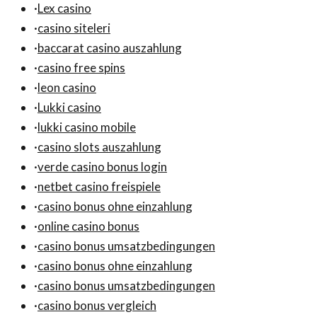
·
Lex casino
·
casino siteleri
·
baccarat casino auszahlung
·
casino free spins
·
leon casino
·
Lukki casino
·
lukki casino mobile
·
casino slots auszahlung
·
verde casino bonus login
·
netbet casino freispiele
·
casino bonus ohne einzahlung
·
online casino bonus
·
casino bonus umsatzbedingungen
·
casino bonus ohne einzahlung
·
casino bonus umsatzbedingungen
·
casino bonus vergleich