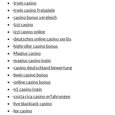
·
Irwin casino
·
irwin casino freispiele
·
casino bonus vergleich
·
Izzi casino
·
izzi casino online
·
deutsches online casino seriös
·
highroller casino bonus
·
Magius casino
·
magius casino login
·
casino deutschland bewertung
·
bwin casino bonus
·
online casino bonus
·
n1 casino login
·
costa rica casino erfahrungen
·
live blackjack casino
·
lex casino