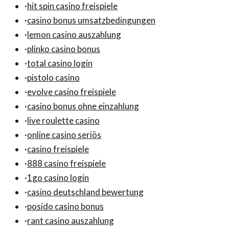
·
hit spin casino freispiele
·
casino bonus umsatzbedingungen
·
lemon casino auszahlung
·
plinko casino bonus
·
total casino login
·
pistolo casino
·
evolve casino freispiele
·
casino bonus ohne einzahlung
·
live roulette casino
·
online casino seriös
·
casino freispiele
·
888 casino freispiele
·
1go casino login
·
casino deutschland bewertung
·
posido casino bonus
·
rant casino auszahlung