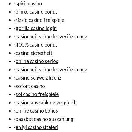
·
spirit casino
·
plinko casino bonus
·
rizzio casino freispiele
·
gorilla casino login
·
casino mit schneller verifizierung
·
400% casino bonus
·
casino sicherheit
·
online casino seriös
·
casino mit schneller verifizierung
·
casino schweiz lizenz
·
sofort casino
·
sol casino freispiele
·
casino auszahlung vergleich
·
online casino bonus
·
bassbet casino auszahlung
·
en iyi casino siteleri