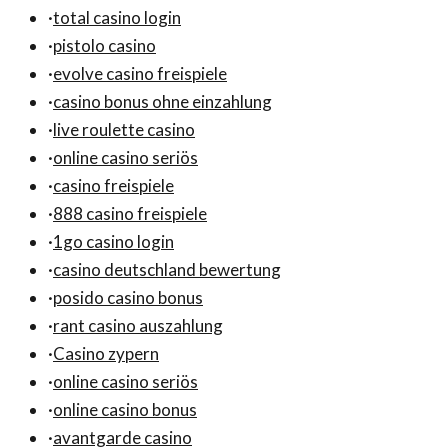
·
total casino login
·
pistolo casino
·
evolve casino freispiele
·
casino bonus ohne einzahlung
·
live roulette casino
·
online casino seriös
·
casino freispiele
·
888 casino freispiele
·
1go casino login
·
casino deutschland bewertung
·
posido casino bonus
·
rant casino auszahlung
·
Casino zypern
·
online casino seriös
·
online casino bonus
·
avantgarde casino