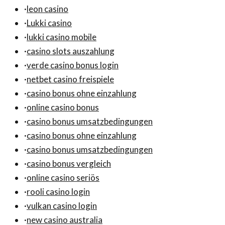
·
leon casino
·
Lukki casino
·
lukki casino mobile
·
casino slots auszahlung
·
verde casino bonus login
·
netbet casino freispiele
·
casino bonus ohne einzahlung
·
online casino bonus
·
casino bonus umsatzbedingungen
·
casino bonus ohne einzahlung
·
casino bonus umsatzbedingungen
·
casino bonus vergleich
·
online casino seriös
·
rooli casino login
·
vulkan casino login
·
new casino australia