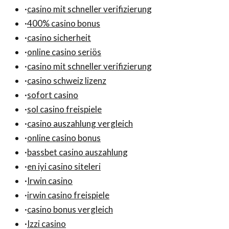
·
casino mit schneller verifizierung
·
400% casino bonus
·
casino sicherheit
·
online casino seriös
·
casino mit schneller verifizierung
·
casino schweiz lizenz
·
sofort casino
·
sol casino freispiele
·
casino auszahlung vergleich
·
online casino bonus
·
bassbet casino auszahlung
·
en iyi casino siteleri
·
Irwin casino
·
irwin casino freispiele
·
casino bonus vergleich
·
Izzi casino