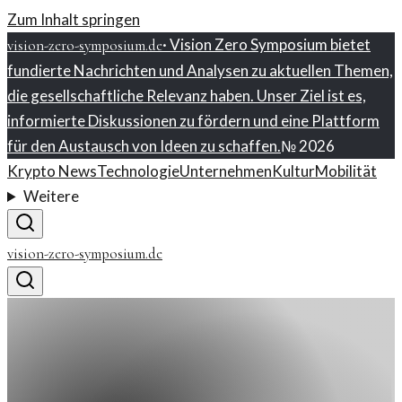
Zum Inhalt springen
·
Vision Zero Symposium bietet
vision-zero-symposium.de
fundierte Nachrichten und Analysen zu aktuellen Themen,
die gesellschaftliche Relevanz haben. Unser Ziel ist es,
informierte Diskussionen zu fördern und eine Plattform
für den Austausch von Ideen zu schaffen.
№
2026
Krypto News
Technologie
Unternehmen
Kultur
Mobilität
Weitere
vision-zero-symposium.de