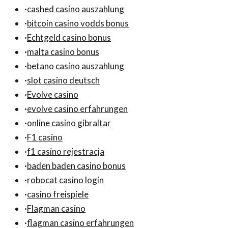
·
cashed casino auszahlung
·
bitcoin casino vodds bonus
·
Echtgeld casino bonus
·
malta casino bonus
·
betano casino auszahlung
·
slot casino deutsch
·
Evolve casino
·
evolve casino erfahrungen
·
online casino gibraltar
·
F1 casino
·
f1 casino rejestracja
·
baden baden casino bonus
·
robocat casino login
·
casino freispiele
·
Flagman casino
·
flagman casino erfahrungen