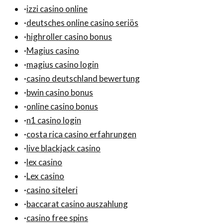
·
izzi casino online
·
deutsches online casino seriös
·
highroller casino bonus
·
Magius casino
·
magius casino login
·
casino deutschland bewertung
·
bwin casino bonus
·
online casino bonus
·
n1 casino login
·
costa rica casino erfahrungen
·
live blackjack casino
·
lex casino
·
Lex casino
·
casino siteleri
·
baccarat casino auszahlung
·
casino free spins