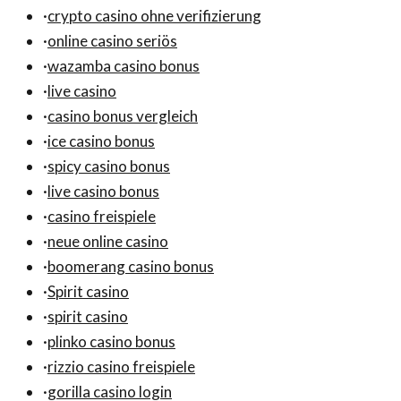
·
crypto casino ohne verifizierung
·
online casino seriös
·
wazamba casino bonus
·
live casino
·
casino bonus vergleich
·
ice casino bonus
·
spicy casino bonus
·
live casino bonus
·
casino freispiele
·
neue online casino
·
boomerang casino bonus
·
Spirit casino
·
spirit casino
·
plinko casino bonus
·
rizzio casino freispiele
·
gorilla casino login