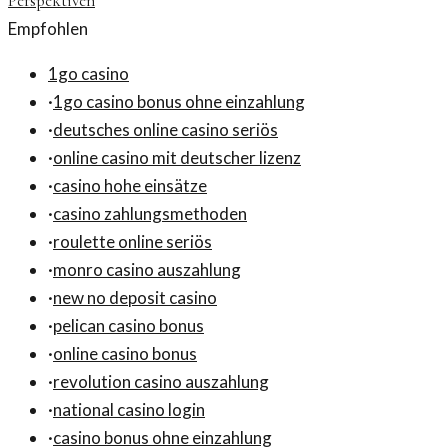
Perspektiven
Empfohlen
1go casino
·
1go casino bonus ohne einzahlung
·
deutsches online casino seriös
·
online casino mit deutscher lizenz
·
casino hohe einsätze
·
casino zahlungsmethoden
·
roulette online seriös
·
monro casino auszahlung
·
new no deposit casino
·
pelican casino bonus
·
online casino bonus
·
revolution casino auszahlung
·
national casino login
·
casino bonus ohne einzahlung