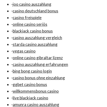
·
joo casino auszahlung
·
casino deutschland bonus
·
casino freispiele
·
online casino seriös
·
blackjack casino bonus
·
casino auszahlung vergleich
·
starda casino auszahlung
·
vegas casino
·
online casino gibraltar lizenz
·
casino auszahlung erfahrungen
·
bing bong casino login
·
casino bonus ohne einzahlung
·
ggbet casino bonus
·
willkommensbonus casino
·
live blackjack casino
·
amunra casino auszahlung