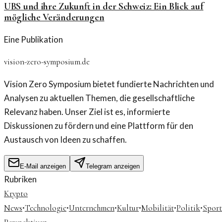
UBS und ihre Zukunft in der Schweiz: Ein Blick auf
mögliche Veränderungen
Eine Publikation
vision-zero-symposium.de
Vision Zero Symposium bietet fundierte Nachrichten und
Analysen zu aktuellen Themen, die gesellschaftliche
Relevanz haben. Unser Ziel ist es, informierte
Diskussionen zu fördern und eine Plattform für den
Austausch von Ideen zu schaffen.
E-Mail anzeigen
Telegram anzeigen
Rubriken
Krypto
·
·
·
·
·
·
News
Technologie
Unternehmen
Kultur
Mobilität
Politik
Sport