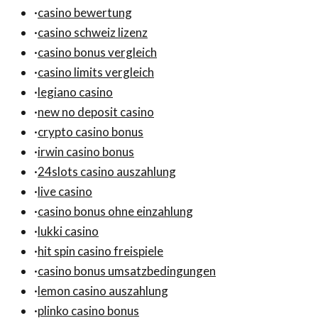
·
casino bewertung
·
casino schweiz lizenz
·
casino bonus vergleich
·
casino limits vergleich
·
legiano casino
·
new no deposit casino
·
crypto casino bonus
·
irwin casino bonus
·
24slots casino auszahlung
·
live casino
·
casino bonus ohne einzahlung
·
lukki casino
·
hit spin casino freispiele
·
casino bonus umsatzbedingungen
·
lemon casino auszahlung
·
plinko casino bonus