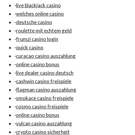
·
live blackjack casino
·
welches online casino
·
deutsche casino
·
roulette mit echtem geld
·
frumzi casino login
·
quick casino
·
curacao casino auszahlung
·
online casino bonus
·
live dealer casino deutsch
·
cashwin casino freispiele
·
flagman casino auszahlung
·
smokace casino freispiele
·
cosmo casino freispiele
·
online casino bonus
·
vulcan casino auszahlung
·
crypto casino sicherheit