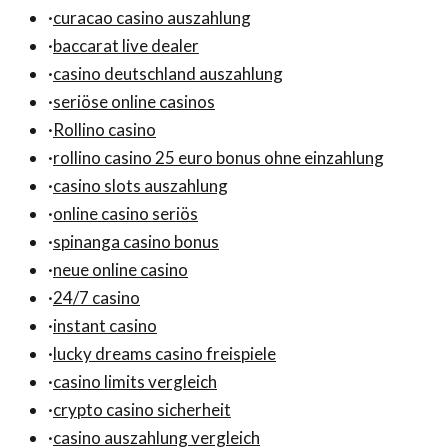
·
curacao casino auszahlung
·
baccarat live dealer
·
casino deutschland auszahlung
·
seriöse online casinos
·
Rollino casino
·
rollino casino 25 euro bonus ohne einzahlung
·
casino slots auszahlung
·
online casino seriös
·
spinanga casino bonus
·
neue online casino
·
24/7 casino
·
instant casino
·
lucky dreams casino freispiele
·
casino limits vergleich
·
crypto casino sicherheit
·
casino auszahlung vergleich