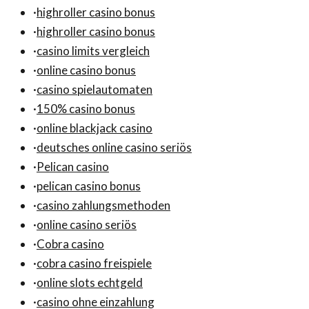
·
highroller casino bonus
·
highroller casino bonus
·
casino limits vergleich
·
online casino bonus
·
casino spielautomaten
·
150% casino bonus
·
online blackjack casino
·
deutsches online casino seriös
·
Pelican casino
·
pelican casino bonus
·
casino zahlungsmethoden
·
online casino seriös
·
Cobra casino
·
cobra casino freispiele
·
online slots echtgeld
·
casino ohne einzahlung