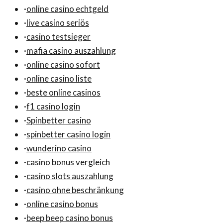
·
online casino echtgeld
·
live casino seriös
·
casino testsieger
·
mafia casino auszahlung
·
online casino sofort
·
online casino liste
·
beste online casinos
·
f1 casino login
·
Spinbetter casino
·
spinbetter casino login
·
wunderino casino
·
casino bonus vergleich
·
casino slots auszahlung
·
casino ohne beschränkung
·
online casino bonus
·
beep beep casino bonus