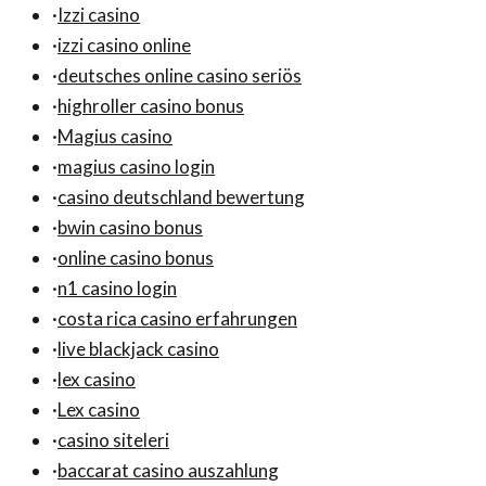
·
Izzi casino
·
izzi casino online
·
deutsches online casino seriös
·
highroller casino bonus
·
Magius casino
·
magius casino login
·
casino deutschland bewertung
·
bwin casino bonus
·
online casino bonus
·
n1 casino login
·
costa rica casino erfahrungen
·
live blackjack casino
·
lex casino
·
Lex casino
·
casino siteleri
·
baccarat casino auszahlung