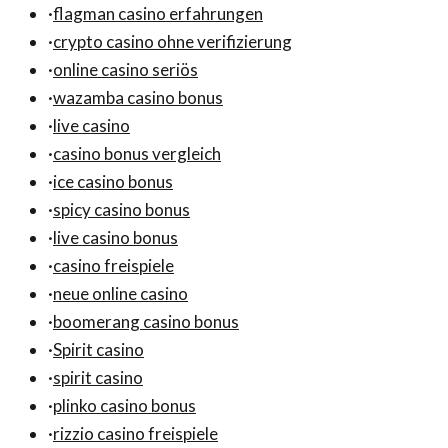
·
flagman casino erfahrungen
·
crypto casino ohne verifizierung
·
online casino seriös
·
wazamba casino bonus
·
live casino
·
casino bonus vergleich
·
ice casino bonus
·
spicy casino bonus
·
live casino bonus
·
casino freispiele
·
neue online casino
·
boomerang casino bonus
·
Spirit casino
·
spirit casino
·
plinko casino bonus
·
rizzio casino freispiele