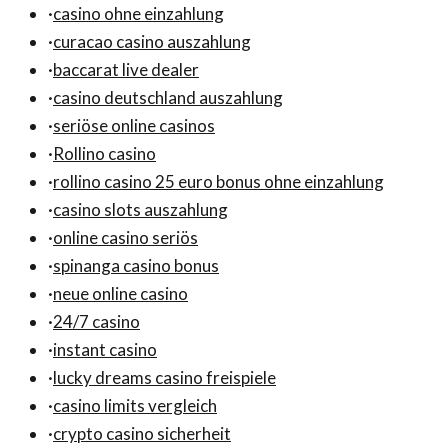
·
casino ohne einzahlung
·
curacao casino auszahlung
·
baccarat live dealer
·
casino deutschland auszahlung
·
seriöse online casinos
·
Rollino casino
·
rollino casino 25 euro bonus ohne einzahlung
·
casino slots auszahlung
·
online casino seriös
·
spinanga casino bonus
·
neue online casino
·
24/7 casino
·
instant casino
·
lucky dreams casino freispiele
·
casino limits vergleich
·
crypto casino sicherheit