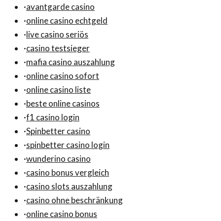
·
avantgarde casino
·
online casino echtgeld
·
live casino seriös
·
casino testsieger
·
mafia casino auszahlung
·
online casino sofort
·
online casino liste
·
beste online casinos
·
f1 casino login
·
Spinbetter casino
·
spinbetter casino login
·
wunderino casino
·
casino bonus vergleich
·
casino slots auszahlung
·
casino ohne beschränkung
·
online casino bonus