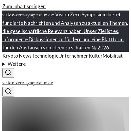
Zum Inhalt springen
·
Vision Zero Symposium bietet
vision-zero-symposium.de
fundierte Nachrichten und Analysen zu aktuellen Themen,
die gesellschaftliche Relevanz haben. Unser Ziel ist es,
informierte Diskussionen zu fördern und eine Plattform
für den Austausch von Ideen zu schaffen.
№
2026
Krypto News
Technologie
Unternehmen
Kultur
Mobilität
Weitere
vision-zero-symposium.de