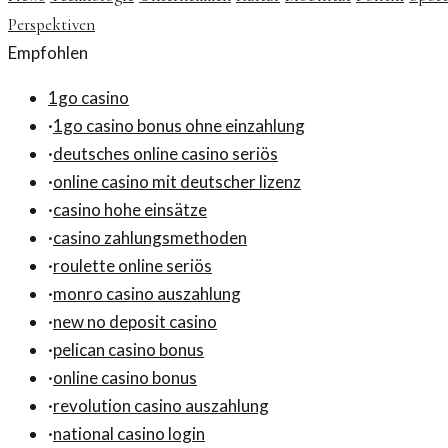
Perspektiven
Empfohlen
1go casino
·
1go casino bonus ohne einzahlung
·
deutsches online casino seriös
·
online casino mit deutscher lizenz
·
casino hohe einsätze
·
casino zahlungsmethoden
·
roulette online seriös
·
monro casino auszahlung
·
new no deposit casino
·
pelican casino bonus
·
online casino bonus
·
revolution casino auszahlung
·
national casino login