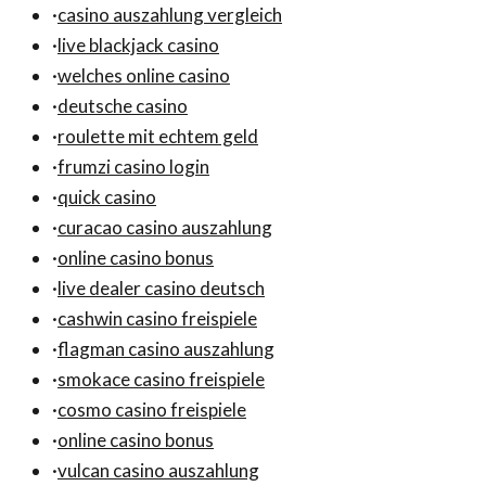
·
casino auszahlung vergleich
·
live blackjack casino
·
welches online casino
·
deutsche casino
·
roulette mit echtem geld
·
frumzi casino login
·
quick casino
·
curacao casino auszahlung
·
online casino bonus
·
live dealer casino deutsch
·
cashwin casino freispiele
·
flagman casino auszahlung
·
smokace casino freispiele
·
cosmo casino freispiele
·
online casino bonus
·
vulcan casino auszahlung