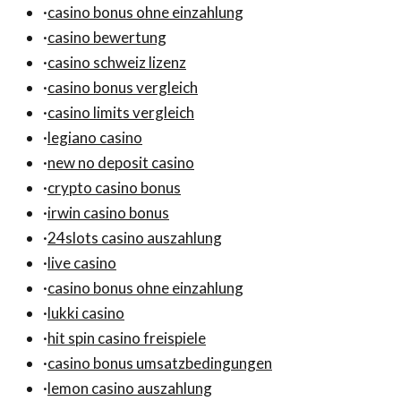
·
casino bonus ohne einzahlung
·
casino bewertung
·
casino schweiz lizenz
·
casino bonus vergleich
·
casino limits vergleich
·
legiano casino
·
new no deposit casino
·
crypto casino bonus
·
irwin casino bonus
·
24slots casino auszahlung
·
live casino
·
casino bonus ohne einzahlung
·
lukki casino
·
hit spin casino freispiele
·
casino bonus umsatzbedingungen
·
lemon casino auszahlung