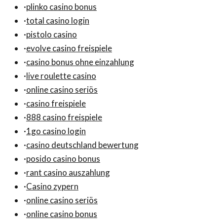
·
plinko casino bonus
·
total casino login
·
pistolo casino
·
evolve casino freispiele
·
casino bonus ohne einzahlung
·
live roulette casino
·
online casino seriös
·
casino freispiele
·
888 casino freispiele
·
1go casino login
·
casino deutschland bewertung
·
posido casino bonus
·
rant casino auszahlung
·
Casino zypern
·
online casino seriös
·
online casino bonus