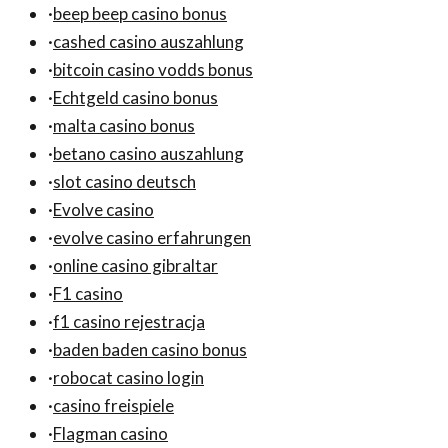
·
beep beep casino bonus
·
cashed casino auszahlung
·
bitcoin casino vodds bonus
·
Echtgeld casino bonus
·
malta casino bonus
·
betano casino auszahlung
·
slot casino deutsch
·
Evolve casino
·
evolve casino erfahrungen
·
online casino gibraltar
·
F1 casino
·
f1 casino rejestracja
·
baden baden casino bonus
·
robocat casino login
·
casino freispiele
·
Flagman casino