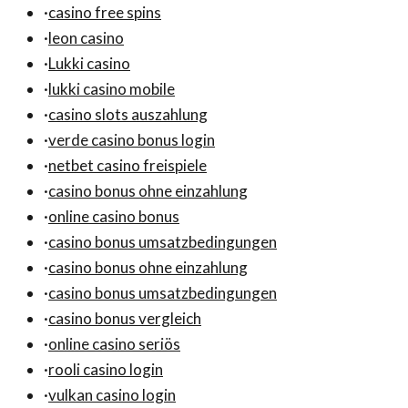
·
casino free spins
·
leon casino
·
Lukki casino
·
lukki casino mobile
·
casino slots auszahlung
·
verde casino bonus login
·
netbet casino freispiele
·
casino bonus ohne einzahlung
·
online casino bonus
·
casino bonus umsatzbedingungen
·
casino bonus ohne einzahlung
·
casino bonus umsatzbedingungen
·
casino bonus vergleich
·
online casino seriös
·
rooli casino login
·
vulkan casino login