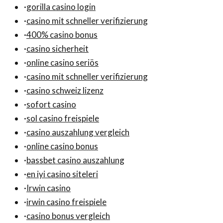
·
gorilla casino login
·
casino mit schneller verifizierung
·
400% casino bonus
·
casino sicherheit
·
online casino seriös
·
casino mit schneller verifizierung
·
casino schweiz lizenz
·
sofort casino
·
sol casino freispiele
·
casino auszahlung vergleich
·
online casino bonus
·
bassbet casino auszahlung
·
en iyi casino siteleri
·
Irwin casino
·
irwin casino freispiele
·
casino bonus vergleich